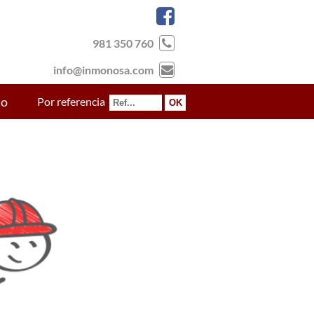
981 350 760
info@inmonosa.com
to
Por referencia