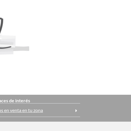
aces de interés
os en venta en tu zona
as en venta