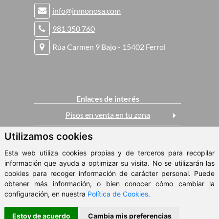
info@inmonosa.com
981 350 760
Rúa Carmen 9 Bajo - 15402 Ferrol
Enlaces de interés
Pisos en venta en tu zona
Utilizamos cookies
Casas en venta
Esta web utiliza cookies propias y de terceros para recopilar
Pisos en alquiler
información que ayuda a optimizar su visita. No se utilizarán las
cookies para recoger información de carácter personal. Puede
obtener más información, o bien conocer cómo cambiar la
ClickViviendas
configuración, en nuestra
Política de Cookies
.
© 2026 - Inmonosa
Estoy de acuerdo
Cambia mis preferencias