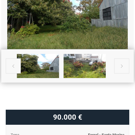


90.000 €
Zona
Ferrol - Santa Marina