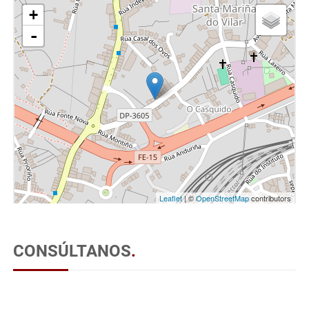
+
-
Leaflet
| ©
OpenStreetMap
contributors
CONSÚLTANOS
.